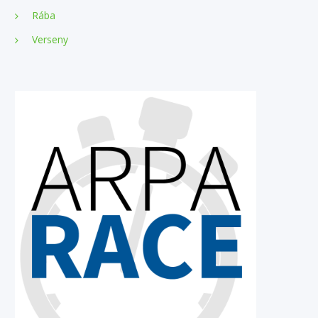
Rába
Verseny