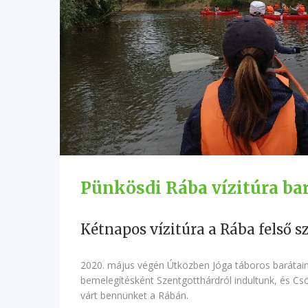
Pünkösdi Rába vízitúra ba
Kétnapos vízitúra a Rába felső 
2020. május végén Útközben Jóga táboros barátain
bemelegítésként Szentgotthárdról indultunk, és Csö
várt bennünket a Rábán.