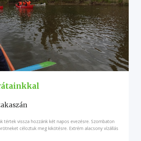
rátainkkal
szakaszán
k tértek vissza hozzánk két napos evezésre. Szombaton
rötneket céloztuk meg kikötésre. Extrém alacsony vízállás