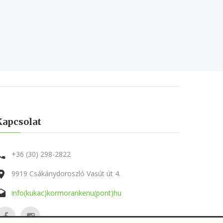
Kapcsolat
+36 (30) 298-2822
9919 Csákánydoroszló Vasút út 4.
info(kukac)kormorankenu(pont)hu