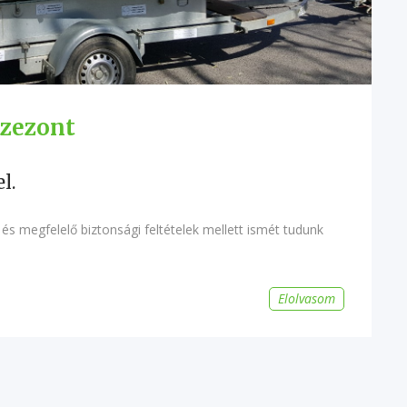
szezont
l.
s megfelelő biztonsági feltételek mellett ismét tudunk
Elolvasom