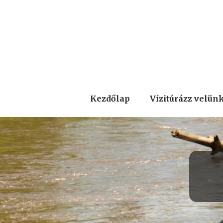
Kezdőlap
Vízitúrázz velün